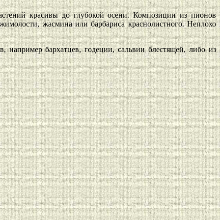
астений красивы до глубокой осени. Композиции из пионов
имолости, жасмина или барбариса краснолистного. Неплохо
, например бархатцев, годеции, сальвии блестящей, либо из