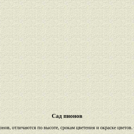
Сад пионов
нов, отличаются по высоте, срокам цветения и окраске цветов. 