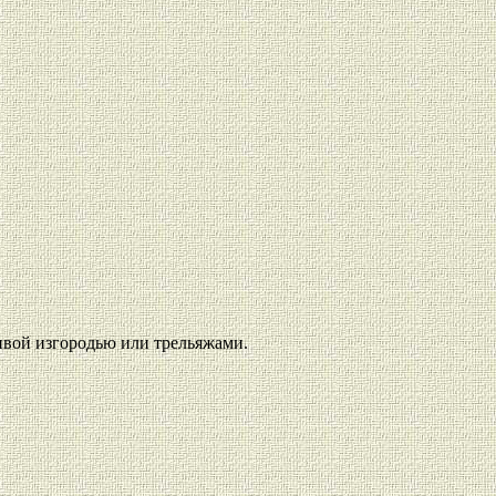
ивой изгородью или трельяжами.