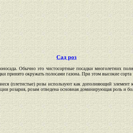
Сад роз
моносада. Обычно это чистосортные посадки многолетних пол
дки принято окружать полосами газона. При этом высокие сорт
еся (плетистые) розы используют как дополняющий элемент к
иции розария, розам отведена основная доминирующая роль и бол