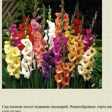
Сад пионов носит название пионарий. Разнообразные сорта пио
саду из роз.