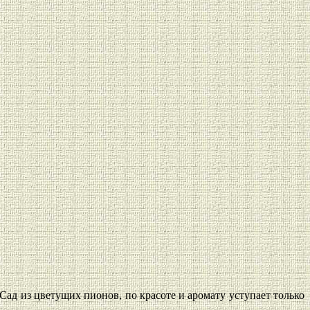
Сад из цветущих пионов, по красоте и аромату уступает только