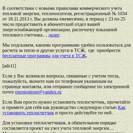
В соответствии с новыми правилами коммерческого учета
тепловой энергии, теплоносителя, регистрационный № 1034
от 18.11.2013 г. Вы должны ежемесячно, в период с 23 по 25
число предоставить в абонентский отдел вашей
энергоснабжающей организации, распечатку показаний
теплового счетчика…
далее
Мы подскажем, какими программами удобно пользоваться для
расчета за тепло и другие услуги в ТСЖ, где приобрести
бесплатные программы для учета в ТСЖ
.
[ads11]
Если у Вас возникли вопросы, связанные с учетом тепла,
пожалуйста, звоните нам по телефонам указанным на
странице контакты, или отправьте сообщение по электронной
почте
energostrom@yandex.ru
Если Вам просто нужно установить теплосчетчик, прочитайте
и примите для себя как руководство следующую статью
Как
установить теплосчетчик
и просто действуйте по ней.
Для установки теплосчетчиков, в обязательном порядке
составляется проект на узел учета тепловой энергии…