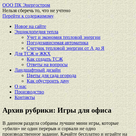
ООО ПК Энергостром
Нельзя сберечь то, что не учтено
Перейти к содержимому
Новое на сайте
Энциклопедия тепла
Учет и экономия тепловой энергии
Погодозависимая автоматика
Счетчик тепловой энергии от А до Я
Для ТСЖ и ЖКХ
Как создать ТСЖ
Ответы на вопросы
Ландшафтный дизайн
Цветы для сада огорода
Как обустроить дачу
О нас
Производство
Контакты
Архив рубрики:
Игры для офиса
В данном раздела собраны лучшие мини игры, которые
«убили» не один перерыв и сорвали не одно
производственное задание. Качайте бесплатно и играйте на