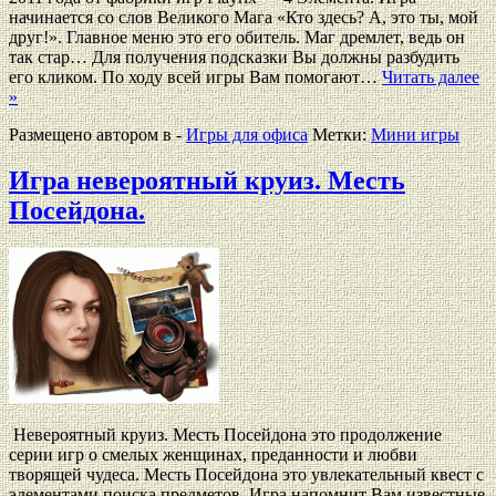
начинается со слов Великого Мага «Кто здесь? А, это ты, мой
друг!». Главное меню это его обитель. Маг дремлет, ведь он
так стар… Для получения подсказки Вы должны разбудить
его кликом. По ходу всей игры Вам помогают…
Читать далее
»
Размещено автором в -
Игры для офиса
Метки:
Мини игры
Игра невероятный круиз. Месть
Посейдона.
Невероятный круиз. Месть Посейдона это продолжение
серии игр о смелых женщинах, преданности и любви
творящей чудеса. Месть Посейдона это увлекательный квест с
элементами поиска предметов. Игра напомнит Вам известные