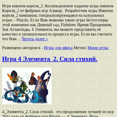
Игра именем короля_2. Коллекционное издание игры именем
Короля_2 от фабрики игр Алавар. Разработчик игры Именем
короля_2 компания, специализирующаяся на казуальных
играх – Playrix. Если Вам знакомы такие игры бестселлеры
этой компании как Дивный сад, Fishdom: Время Праздников,
Зов Атлантиды, 4 Элемента, вы можете представить её
качество и увлекательность процесса игры. Если вы считаете
что Вам…
Читать далее »
Размещено автором в -
Игры для офиса
Метки:
Мини игры
Игра 4 Элемента_2. Сила стихий.
4_Элемента_2. Сила стихий. это продолжение лучшей из игр
2011 года от фабрики игр Playrix — 4 Элемента. Игра