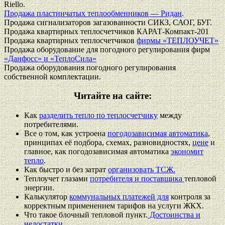
Riello.
Продажа пластинчатых теплообменников — Ридан
.
Продажа сигнализаторов загазованности СИКЗ, САОГ, БУГ.
Продажа квартирных теплосчетчиков КАРАТ-Компакт-201
Продажа квартирных теплосчетчиков
фирмы «ТЕПЛОУЧЕТ»
Продажа оборудование для погодного регулирования фирм
«Данфосс» и «ТеплоСила»
Продажа оборудования погодного регулирования
собственной комплектации.
Читайте на сайте:
Как
разделить тепло по теплосчетчику
между
потребителями.
Все о том, как устроена
погодозависимая автоматика
,
принципах её подбора, схемах, разновидностях,
цене
и
главное, как погодозависимая автоматика
экономит
тепло
.
Как быстро и без затрат
организовать ТСЖ.
Теплоучет глазами
потребителя и поставщика
тепловой
энергии.
Калькулятор
коммунальных платежей для
контроля за
корректным применением тарифов на услуги ЖКХ.
Что такое блочный тепловой пункт.
Достоинства и
недостатки.