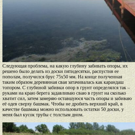
Следующая проблема, на какую глубину забивать опоры, их
решено было делать из доски пятидесятки, распустив ее
пополам, получился брус 75х50 мм. На конце полученная
таким образом деревянная свая затачивалась как карандаш
топором. С глубиной забивки опор в грунт определялся так –
руками на краю берега задавливаю сваю в грунт на сколько
хватит сил, затем замеряю оставшуюся часть опоры и забиваю
её одев сверху башмак. Чтобы не дробить верхний край, в
качестве башмака можно использовать остатки 50 доски, у
меня был кусок трубы с толстым дном.