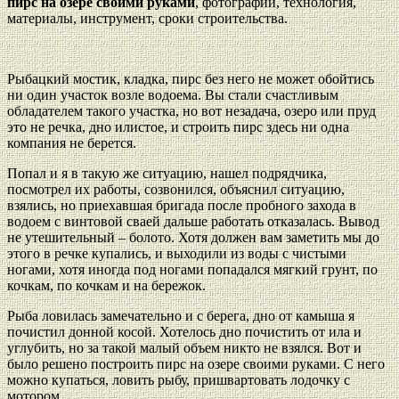
пирс на озере своими руками
, фотографии, технология,
материалы, инструмент, сроки строительства.
Рыбацкий мостик, кладка, пирс без него не может обойтись
ни один участок возле водоема. Вы стали счастливым
обладателем такого участка, но вот незадача, озеро или пруд
это не речка, дно илистое, и строить пирс здесь ни одна
компания не берется.
Попал и я в такую же ситуацию, нашел подрядчика,
посмотрел их работы, созвонился, объяснил ситуацию,
взялись, но приехавшая бригада после пробного захода в
водоем с винтовой сваей дальше работать отказалась. Вывод
не утешительный – болото. Хотя должен вам заметить мы до
этого в речке купались, и выходили из воды с чистыми
ногами, хотя иногда под ногами попадался мягкий грунт, по
кочкам, по кочкам и на бережок.
Рыба ловилась замечательно и с берега, дно от камыша я
почистил донной косой. Хотелось дно почистить от ила и
углубить, но за такой малый объем никто не взялся. Вот и
было решено построить пирс на озере своими руками. С него
можно купаться, ловить рыбу, пришвартовать лодочку с
мотором.