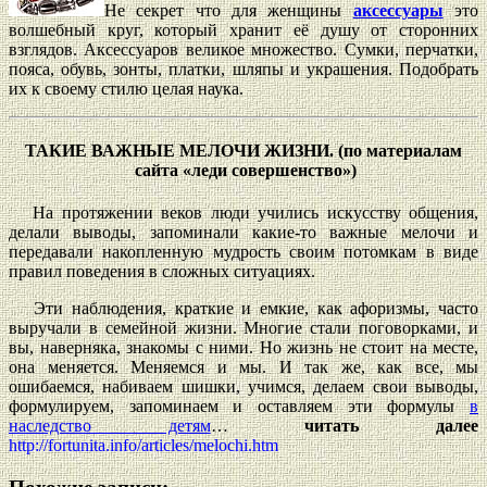
Не секрет что для женщины
аксессуары
это
волшебный круг, который хранит её душу от сторонних
взглядов. Аксессуаров великое множество. Сумки, перчатки,
пояса, обувь, зонты, платки, шляпы и украшения. Подобрать
их к своему стилю целая наука.
ТАКИЕ ВАЖНЫЕ МЕЛОЧИ ЖИЗНИ. (по материалам
сайта «леди совершенство»)
На протяжении веков люди учились искусству общения,
делали выводы, запоминали какие-то важные мелочи и
передавали накопленную мудрость своим потомкам в виде
правил поведения в сложных ситуациях.
Эти наблюдения, краткие и емкие, как афоризмы, часто
выручали в семейной жизни. Многие стали поговорками, и
вы, наверняка, знакомы с ними. Но жизнь не стоит на месте,
она меняется. Меняемся и мы. И так же, как все, мы
ошибаемся, набиваем шишки, учимся, делаем свои выводы,
формулируем, запоминаем и оставляем эти формулы
в
наследство детям
…
читать далее
http://fortunita.info/articles/melochi.htm