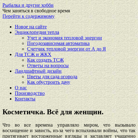
Рыбалка и другие хобби
Чем заняться в свободное время
Перейти к содержимому
Новое на сайте
Энциклопедия тепла
Учет и экономия тепловой энергии
Погодозависимая автоматика
Счетчик тепловой энергии от А до Я
Для ТСЖ и ЖКХ
Как создать ТСЖ
Ответы на вопросы
Ландшафтный дизайн
Цветы для сада огорода
Как обустроить дачу
О нас
Производство
Контакты
Косметичка. Всё для женщин.
Что во все времена управляло миром, что вызывало
восхищение и зависть, из-за чего вспыхивали войны, что так
притягивает восторженные взгляды и заставляет учащенно