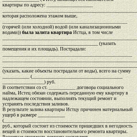
квартиры по адресу: ___________________
_______________________________________________________
которая расположена этажом выше,
___________________________________________________
(горячей (или холодной) водой (или канализационными
водами))
была залита квартира
Истца, в том числе
_______________________________________________________
_______________________________________ (указать
помещения и их площадь). Пострадали:
_____________________________________________________
_______________________________________________________
_______________________________________________________
(указать, какие объекты пострадали от воды), всего на сумму
___________ (_____________________________________
_________________) руб.
В соответствии со ст. ___________ договора социального
найма, Истец обязан содержать переданную ему квартиру в
надлежащем состоянии, выполнять текущий ремонт и
устранять последствия заливов.
В результате залива квартиры Истцу причинен материальный
ущерб в размере ___________
(______________________________________________________
руб., который состоит из стоимости пришедших в негодность
вещей и стоимости восстановительного ремонта квартиры.
Расчетная стоимость ремонта составляет ___________