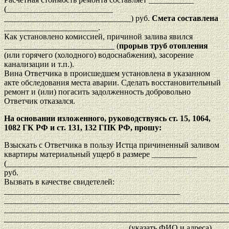
(__________________________
_______________________________) руб.
Смета составлена
_______________________.
Как установлено комиссией, причиной залива явился
___________________________ (
прорыв труб отопления
(или горячего (холодного) водоснабжения), засорение
канализации и т.п.).
Вина Ответчика в происшедшем установлена в указанном
акте обследования места аварии. Сделать восстановительный
ремонт и (или) погасить задолженность добровольно
Ответчик отказался.
На основании изложенного, руководствуясь ст. 15, 1064,
1082 ГК РФ и ст. 131, 132 ГПК РФ, прошу:
Взыскать с Ответчика в пользу Истца причиненный заливом
квартиры материальный ущерб в размере ___________
(______________________________________________________
руб.
Вызвать в качестве свидетелей:
___________________________________________
______________________________________________________
______________________________________________________
______________________________________________________
______________________________ (указать ФИО и адреса).