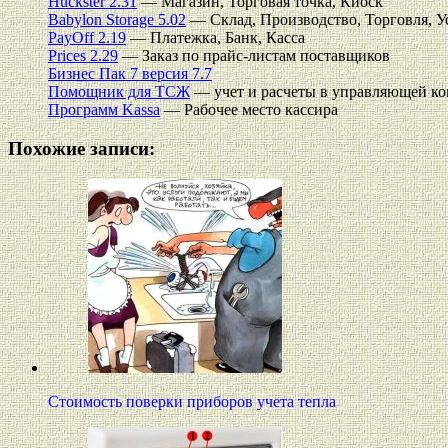
Huckster 2.31
— Магазин, Торговая точка, Киоск
Babylon Storage 5.02
— Склад, Производство, Торговля, У
PayOff 2.19
— Платежка, Банк, Касса
Prices 2.29
— Заказ по прайс-листам поставщиков
Бизнес Пак 7 версия 7.7
Помощник для ТСЖ
— учет и расчеты в управляющей к
Программ Kassa
— Рабочее место кассира
Похожие записи:
Стоимость поверки приборов учета тепла