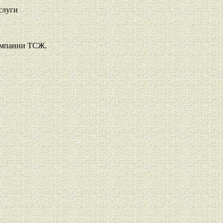
слуги
омпании ТСЖ.