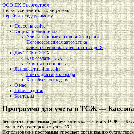
ООО ПК Энергостром
Нельзя сберечь то, что не учтено
Перейти к содержимому
Новое на сайте
Энциклопедия тепла
Учет и экономия тепловой энергии
Погодозависимая автоматика
Счетчик тепловой энергии от А до Я
Для ТСЖ и ЖКХ
Как создать ТСЖ
Ответы на вопросы
Ландшафтный дизайн
Цветы для сада огорода
Как обустроить дачу
О нас
Производство
Контакты
Программа для учета в ТСЖ — Кассова
Бесплатная программа для бухгалтерского учета в ТСЖ — Кас
ведение бухгалтерского учета УСН.
Использование программы упрощает организацию бухгалтерског