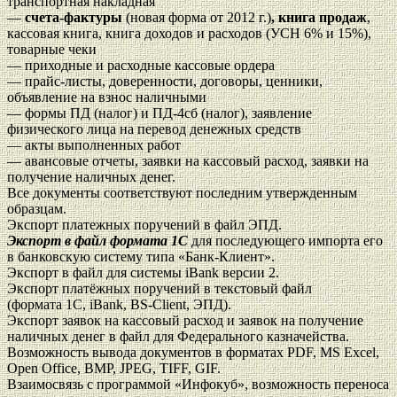
транспортная накладная
—
счета-фактуры
(новая форма от 2012 г.)
, книга продаж
,
кассовая книга, книга доходов и расходов (УСН 6% и 15%),
товарные чеки
— приходные и расходные кассовые ордера
— прайс-листы, доверенности, договоры, ценники,
объявление на взнос наличными
— формы ПД (налог) и ПД-4сб (налог), заявление
физического лица на перевод денежных средств
— акты выполненных работ
— авансовые отчеты, заявки на кассовый расход, заявки на
получение наличных денег.
Все документы соответствуют последним утвержденным
образцам.
Экспорт платежных поручений в файл ЭПД.
Экспорт в файл формата 1C
для последующего импорта его
в банковскую систему типа «Банк-Клиент».
Экспорт в файл для системы iBank версии 2.
Экспорт платёжных поручений в текстовый файл
(формата 1С, iBank, BS-Client, ЭПД).
Экспорт заявок на кассовый расход и заявок на получение
наличных денег в файл для Федерального казначейства.
Возможность вывода документов в форматах PDF, MS Excel,
Open Office, BMP, JPEG, TIFF, GIF.
Взаимосвязь с программой «Инфокуб», возможность переноса