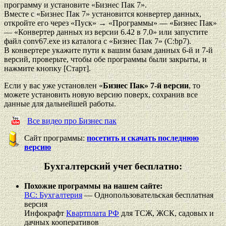
программу и установите «Бизнес Пак 7».
Вместе с «Бизнес Пак 7» установится конвертер данных,
откройте его через «Пуск» → «Программы» — «Бизнес Пак»
— «Конвертер данных из версии 6.42 в 7.0» или запустите
файл conv67.exe из каталога с «Бизнес Пак 7» (C:bp7).
В конвертере укажите пути к вашим базам данных 6-й и 7-й
версий, проверьте, чтобы обе программы были закрыты, и
нажмите кнопку [Старт].
Если у вас уже установлен «
Бизнес Пак» 7-й версии
, то
можете установить новую версию поверх, сохранив все
данные для дальнейшей работы.
Все видео про Бизнес пак
Сайт программы:
посетить и скачать последнюю
версию
Бухгалтерский учет бесплатно:
Похожие программы на нашем сайте:
ВС: Бухгалтерия
— Однопользовательская бесплатная
версия
Инфокрафт
Квартплата РФ
для ТСЖ, ЖСК, садовых и
дачных кооперативов