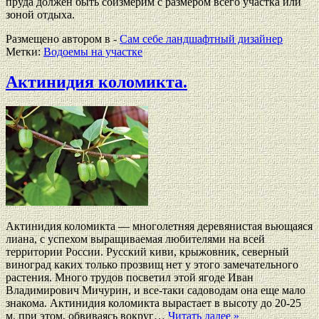
пруда должен быть соизмерим с размером всего участка или
зоной отдыха.
Размещено автором в -
Сам себе ландшафтный дизайнер
Метки:
Водоемы на участке
Актинидия коломикта.
Актинидия коломикта — многолетняя деревянистая вьющаяся
лиана, с успехом выращиваемая любителями на всей
территории России. Русский киви, крыжовник, северный
виноград каких только прозвищ нет у этого замечательного
растения. Много трудов посветил этой ягоде Иван
Владимирович Мичурин, и все-таки садоводам она еще мало
знакома. Актинидия коломикта вырастает в высоту до 20-25
м, при этом, обвиваясь вокруг…
Читать далее »