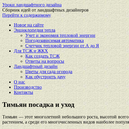
Уроки ландшафтного дизайна
Сборник идей от ландшафтных дизайнеров
Перейти к содержимому
Новое на сайте
Энциклопедия тепла
Учет и экономия тепловой энергии
Погодозависимая автоматика
Счетчик тепловой энергии от А до Я
Для ТСЖ и ЖКХ
Как создать ТСЖ
Ответы на вопросы
Ландшафтный дизайн
Цветы для сада огорода
Как обустроить дачу
О нас
Производство
Контакты
Тимьян посадка и уход
Тимьян — этот многолетний небольшого роста, высотой всег
растением, а среди его многочисленных видов наиболее попул