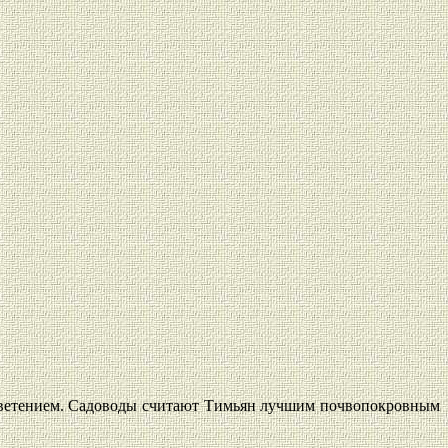
 цветением. Садоводы считают Тимьян лучшим почвопокровным