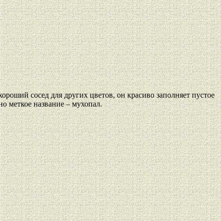
роший сосед для других цветов, он красиво заполняет пустое
о меткое название – мухопал.