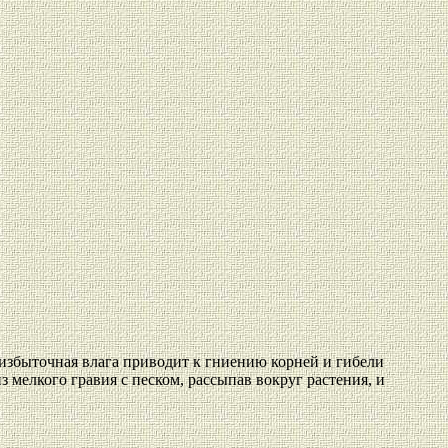
, избыточная влага приводит к гниению корней и гибели
 мелкого гравия с песком, рассыпав вокруг растения, и