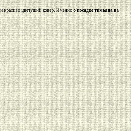
ый красиво цветущий ковер. Именно
о посадке тимьяна на