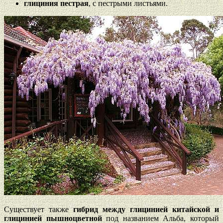
глициния пестрая
, с пестрыми листьями.
Существует также
гибрид между глицинией китайской и
глицинией пышноцветной
под названием Альба, который