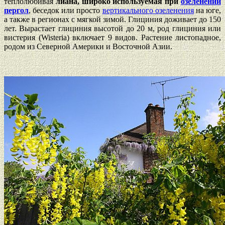
теплолюбивая
лиана, широко используемая при
озеленении
пергол
, беседок или просто
вертикального озеленения
на юге,
а также в регионах с мягкой зимой. Глициния доживает до 150
лет. Вырастает глициния высотой до 20 м, род глициния или
вистерия (Wisteria) включает 9 видов.
Растение листопадное,
родом из Северной Америки и Восточной Азии.