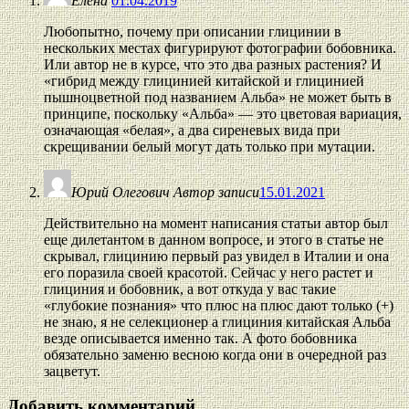
Елена
01.04.2019
Любопытно, почему при описании глицинии в
нескольких местах фигурируют фотографии бобовника.
Или автор не в курсе, что это два разных растения? И
«гибрид между глицинией китайской и глицинией
пышноцветной под названием Альба» не может быть в
принципе, поскольку «Альба» — это цветовая вариация,
означающая «белая», а два сиреневых вида при
скрещивании белый могут дать только при мутации.
Юрий Олегович
Автор записи
15.01.2021
Действительно на момент написания статьи автор был
еще дилетантом в данном вопросе, и этого в статье не
скрывал, глицинию первый раз увидел в Италии и она
его поразила своей красотой. Сейчас у него растет и
глициния и бобовник, а вот откуда у вас такие
«глубокие познания» что плюс на плюс дают только (+)
не знаю, я не селекционер а глициния китайская Альба
везде описывается именно так. А фото бобовника
обязательно заменю весною когда они в очередной раз
зацветут.
Добавить комментарий