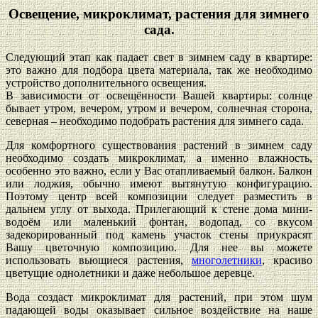
Освещение, микроклимат, растения для зимнего
сада.
Следующий этап как падает свет в зимнем саду в квартире:
это важно для подбора цвета материала, так же необходимо
устройство дополнительного освещения.
В зависимости от освещённости Вашей квартиры: солнце
бывает утром, вечером, утром и вечером, солнечная сторона,
северная – необходимо подобрать растения для зимнего сада.
Для комфортного существования растений в зимнем саду
необходимо создать микроклимат, а именно влажность,
особенно это важно, если у Вас отапливаемый балкон. Балкон
или лоджия, обычно имеют вытянутую конфигурацию.
Поэтому центр всей композиции следует разместить в
дальнем углу от выхода. Прилегающий к стене дома мини-
водоём или маленький фонтан, водопад, со вкусом
задекорированный под камень участок стены приукрасят
Вашу цветочную композицию. Для нее вы можете
использовать вьющиеся растения,
многолетники
, красиво
цветущие однолетники и даже небольшое деревце.
Вода создаст микроклимат для растений, при этом шум
падающей воды оказывает сильное воздействие на наше